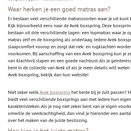
Waar herken je een goed matras aan?
Er bestaan veel verschillende matrassoorten waar je uit kunt 
Kijk bijvoorbeeld eens naar de Avek boxspring. Deze boxsprin
bestaan uit drie verschillende lagen: een topmatras waar je op
matras zelf en de boxspring als onderlaag. Iedere Avek boxspr
slaapcomfort voorop en zorgt dat nek- en rugklachten worde
voorkomen. Bij aanschaffing van een Avek boxspring kun je ze
van klachtvrij slapen en een goede nachtrust. Als je geïnteres
bent in de collectie van Avek of als je meer details wilt weten
Avek boxspring, bekijk dan hun website!
Niet zeker welk
Avek boxspring
het beste bij je zult passen? 
biedt veel verschillende boxsprings aan met iedere hun eige
karakteristieken. Als je nog niet zeker bent van je eigen voor
omwille de veerkrachtigheid, dan vind je hieronder een aantal
over het maken van de juiste beslissing.
Hoe kies je het juiste matras?