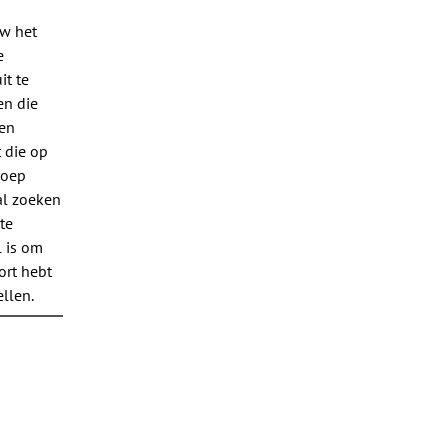
uw het
e
it te
en die
een
 die op
roep
al zoeken
te
l is om
ort hebt
ellen.