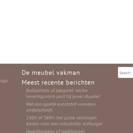
De meubel vakman
sign
Meest recente berichten
Bulkpellets of zakgoed: welke
leveringsvorm past bij jouw situatie?
Wat een goede kunststof voordeur
onderscheidt
230V of 380V: het juiste vermogen
kiezen voor een industriële stofzuiger
Haardblokken of traditioneel