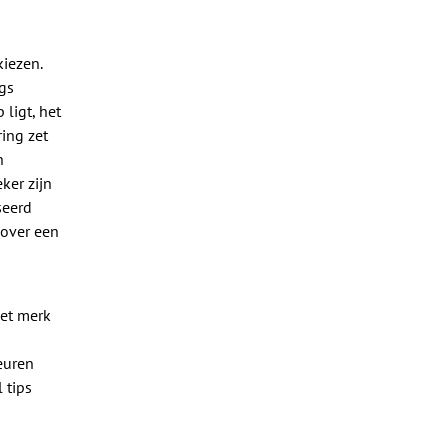
kiezen.
gs
 ligt, het
ing zet
n
ker zijn
seerd
 over een
Het merk
n
keuren
 tips