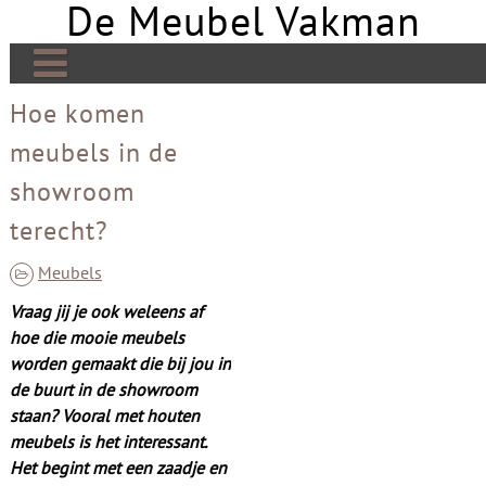
De Meubel Vakman
Skip
to
content
De Meubel Vakman | Meer over design
Hoe komen
meubels in de
Banken
showroom
Bedden
terecht?
Tafels
Meubels
Tv meubels
Vraag jij je ook weleens af
Kasten
hoe die mooie meubels
worden gemaakt die bij jou in
Open haard
de buurt in de showroom
Stoelen
staan? Vooral met houten
meubels is het interessant.
Links
Het begint met een zaadje en