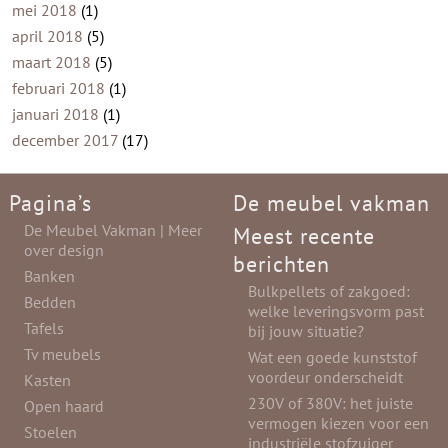
mei 2018
(1)
april 2018
(5)
maart 2018
(5)
februari 2018
(1)
januari 2018
(1)
december 2017
(17)
Pagina’s
De meubel vakman
De Meubel Vakman | Meer
Meest recente
over design
berichten
Banken
Bulkpellets of zakgoed:
Bedden
welke leveringsvorm past
Tafels
bij jouw situatie?
Tv meubels
Wat een goede kunststof
voordeur onderscheidt
Kasten
230V of 380V: het juiste
Open haard
vermogen kiezen voor een
Stoelen
industriële stofzuiger