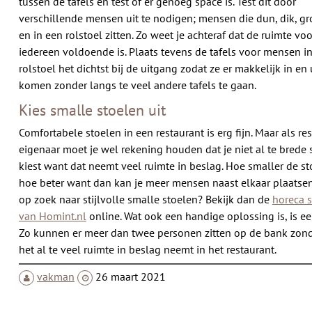
tussen de tafels en test of er genoeg space is. Test dit door
verschillende mensen uit te nodigen; mensen die dun, dik, gro
en in een rolstoel zitten. Zo weet je achteraf dat de ruimte voo
iedereen voldoende is. Plaats tevens de tafels voor mensen i
rolstoel het dichtst bij de uitgang zodat ze er makkelijk in en 
komen zonder langs te veel andere tafels te gaan.
Kies smalle stoelen uit
Comfortabele stoelen in een restaurant is erg fijn. Maar als re
eigenaar moet je wel rekening houden dat je niet al te brede 
kiest want dat neemt veel ruimte in beslag. Hoe smaller de st
hoe beter want dan kan je meer mensen naast elkaar plaatsen
op zoek naar stijlvolle smalle stoelen? Bekijk dan de
horeca 
van Homint.nl
online. Wat ook een handige oplossing is, is ee
Zo kunnen er meer dan twee personen zitten op de bank zond
het al te veel ruimte in beslag neemt in het restaurant.
vakman
26 maart 2021