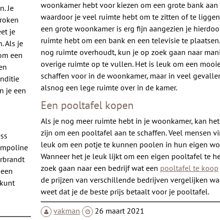
woonkamer hebt voor kiezen om een grote bank aan 
n. Je
waardoor je veel ruimte hebt om te zitten of te ligge
proken
een grote woonkamer is erg fijn aangezien je hierdo
et je
ruimte hebt om een bank en een televisie te plaatsen.
. Als je
nog ruimte overhoudt, kun je op zoek gaan naar man
 om een
overige ruimte op te vullen. Het is leuk om een mooie
ten
schaffen voor in de woonkamer, maar in veel gevallen 
nditie
alsnog een lege ruimte over in de kamer.
n je een
Een pooltafel kopen
Als je nog meer ruimte hebt in je woonkamer, kan he
zijn om een pooltafel aan te schaffen. Veel mensen v
ess
leuk om een potje te kunnen poolen in hun eigen w
rampoline
Wanneer het je leuk lijkt om een eigen pooltafel te h
erbrandt
zoek gaan naar een bedrijf wat een
pooltafel te koop
 een
de prijzen van verschillende bedrijven vergelijken wa
 kunt
weet dat je de beste prijs betaalt voor je pooltafel.
vakman
26 maart 2021