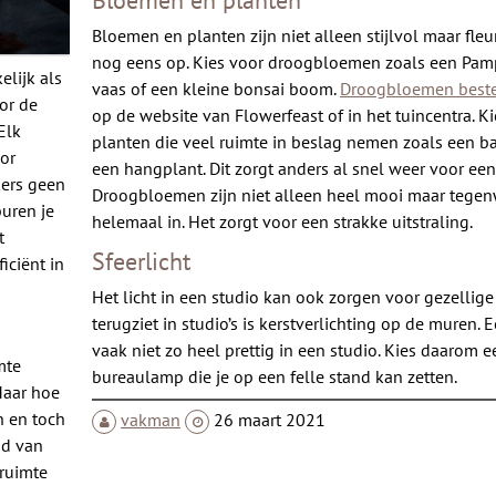
Bloemen en planten zijn niet alleen stijlvol maar fle
nog eens op. Kies voor droogbloemen zoals een Pam
elijk als
vaas of een kleine bonsai boom.
Droogbloemen beste
or de
op de website van Flowerfeast of in het tuincentra. Ki
Elk
planten die veel ruimte in beslag nemen zoals een b
or
een hangplant. Dit zorgt anders al snel weer voor een
kers geen
Droogbloemen zijn niet alleen heel mooi maar tege
buren je
helemaal in. Het zorgt voor een strakke uitstraling.
t
Sfeerlicht
iciënt in
Het licht in een studio kan ook zorgen voor gezellige 
terugziet in studio’s is kerstverlichting op de muren. Ee
vaak niet zo heel prettig in een studio. Kies daarom 
mte
bureaulamp die je op een felle stand kan zetten.
Maar hoe
n en toch
vakman
26 maart 2021
nd van
 ruimte