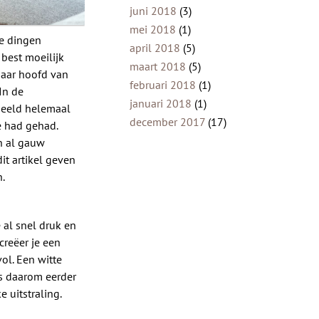
juni 2018
(3)
mei 2018
(1)
te dingen
april 2018
(5)
 best moeilijk
maart 2018
(5)
 haar hoofd van
februari 2018
(1)
In de
januari 2018
(1)
rbeeld helemaal
december 2017
(17)
je had gehad.
n al gauw
it artikel geven
n.
e al snel druk en
creëer je een
vol. Een witte
es daarom eerder
e uitstraling.