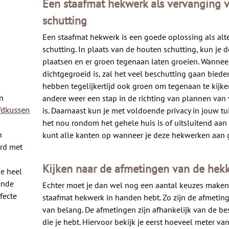
Een staafmat hekwerk als vervanging 
schutting
Een staafmat hekwerk is een goede oplossing als alte
schutting. In plaats van de houten schutting, kun je
plaatsen en er groen tegenaan laten groeien. Wanneer
dichtgegroeid is, zal het veel beschutting gaan bied
hebben tegelijkertijd ook groen om tegenaan te kijke
n
andere weer een stap in de richting van plannen va
fdkussen
is. Daarnaast kun je met voldoende privacy in jouw tui
het nou rondom het gehele huis is of uitsluitend aan 
n
kunt alle kanten op wanneer je deze hekwerken aan g
erd met
Kijken naar de afmetingen van de hek
ie heel
ende
Echter moet je dan wel nog een aantal keuzes maken
fecte
staafmat hekwerk in handen hebt. Zo zijn de afmetin
van belang. De afmetingen zijn afhankelijk van de be
die je hebt. Hiervoor bekijk je eerst hoeveel meter va