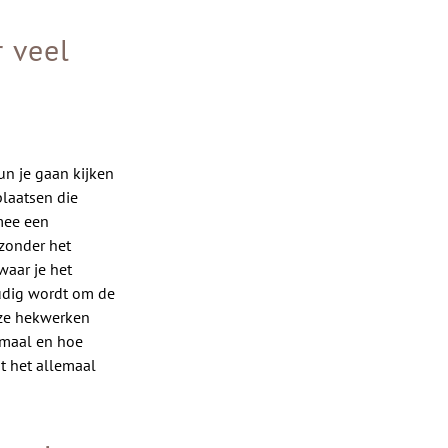
 veel
un je gaan kijken
plaatsen die
mee een
 zonder het
waar je het
udig wordt om de
eze hekwerken
emaal en hoe
t het allemaal