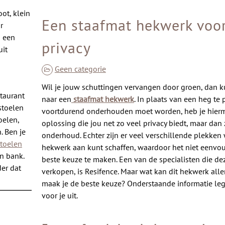
ot, klein
Een staafmat hekwerk voor
r
n een
privacy
uit
Geen categorie
Wil je jouw schuttingen vervangen door groen, dan k
staurant
naar een
staafmat hekwerk
. In plaats van een heg te 
stoelen
voortdurend onderhouden moet worden, heb je hier
oelen,
oplossing die jou net zo veel privacy biedt, maar dan
. Ben je
onderhoud. Echter zijn er veel verschillende plekken 
stoelen
hekwerk aan kunt schaffen, waardoor het niet eenvo
n bank.
beste keuze te maken. Een van de specialisten die d
er dat
verkopen, is Resifence. Maar wat kan dit hekwerk all
maak je de beste keuze? Onderstaande informatie leg
voor je uit.