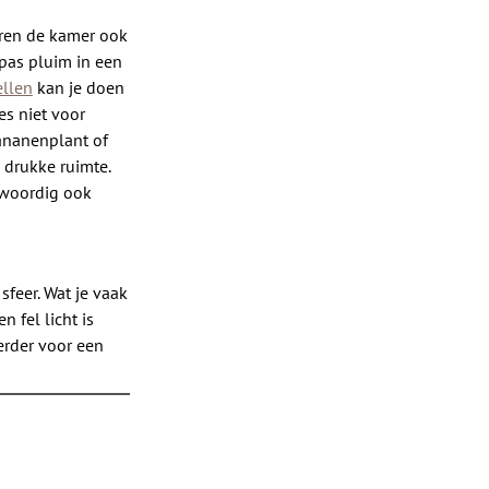
uren de kamer ook
pas pluim in een
llen
kan je doen
es niet voor
ananenplant of
 drukke ruimte.
nwoordig ook
sfeer. Wat je vaak
n fel licht is
eerder voor een