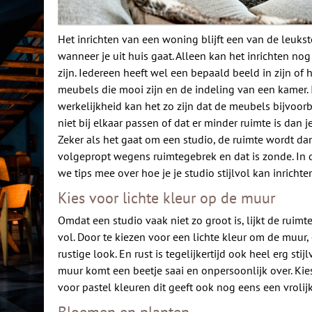
Het inrichten van een woning blijft een van de leuks
wanneer je uit huis gaat. Alleen kan het inrichten nog
zijn. Iedereen heeft wel een bepaald beeld in zijn of
meubels die mooi zijn en de indeling van een kamer. 
werkelijkheid kan het zo zijn dat de meubels bijvoo
niet bij elkaar passen of dat er minder ruimte is dan 
Zeker als het gaat om een studio, de ruimte wordt da
volgepropt wegens ruimtegebrek en dat is zonde. In d
we tips mee over hoe je je studio stijlvol kan inrichte
Kies voor lichte kleur op de muur
Omdat een studio vaak niet zo groot is, lijkt de ruimt
vol. Door te kiezen voor een lichte kleur om de muur, 
rustige look. En rust is tegelijkertijd ook heel erg stijl
muur komt een beetje saai en onpersoonlijk over. Ki
voor pastel kleuren dit geeft ook nog eens een vrolijk
Bloemen en planten