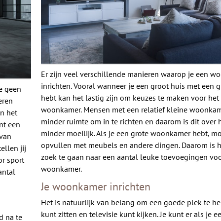
Er zijn veel verschillende manieren waarop je een 
inrichten. Vooral wanneer je een groot huis met een
ze geen
hebt kan het lastig zijn om keuzes te maken voor het 
eren
woonkamer. Mensen met een relatief kleine woonka
an het
minder ruimte om in te richten en daarom is dit over
nt een
minder moeilijk. Als je een grote woonkamer hebt, mo
 van
opvullen met meubels en andere dingen. Daarom is h
llen jij
zoek te gaan naar een aantal leuke toevoegingen voo
or sport
woonkamer.
antal
Je woonkamer inrichten
Het is natuurlijk van belang om een goede plek te h
kunt zitten en televisie kunt kijken. Je kunt er als je e
d na te