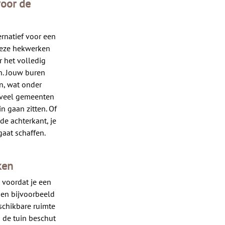
voor de
rnatief voor een
 deze hekwerken
 het volledig
en. Jouw buren
n, wat onder
n veel gemeenten
n gaan zitten. Of
de achterkant, je
aat schaffen.
ken
 voordat je een
gen bijvoorbeeld
schikbare ruimte
n de tuin beschut