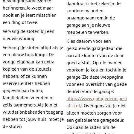
beveiligingsadviezen te
daardoor is het zeker in de
herinneren. Je weet maar
koudere maanden
nooit en je leert misschien
onaangenaam om in de
een ding of twee!
garage aan je nieuwe
Vervang de sloten bij een
meubelen te werken.
nieuwe woning
Kies daarom voor een
Vervang de sloten altijd als je
geïsoleerde garagedeur die
een nieuw huis koopt. De
aan alle kanten van de deur
vorige eigenaar kan extra
goed afsluit. Op die manier
kopieën van de sleutels
voorkom je kou en tocht in je
hebben, of ze kunnen
garage. Zie deze webpagina
reservesleutels hebben
voor een overzicht van goede
gegeven aan buren,
deuren voor de garage:
familieleden, vrienden of
https://www.garagedeurspeci
zelfs aannemers. Als je niet
alist.nl/
. Overigens zul je niet
wilt dat onbekenden toegang
alleen moeten zorgen voor
hebben tot jouw huis, moet je
een geïsoleerde garagedeur.
de sloten
Ook aan te raden om de