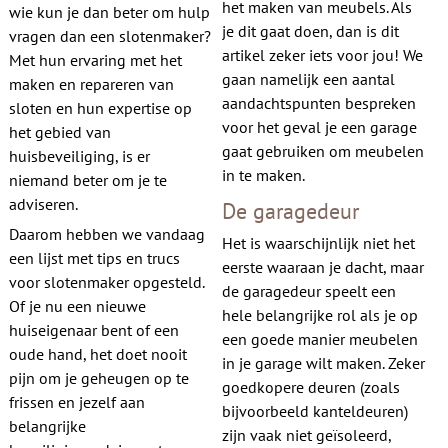
het maken van meubels. Als
Contact
wie kun je dan beter om hulp
je dit gaat doen, dan is dit
vragen dan een slotenmaker?
artikel zeker iets voor jou! We
Met hun ervaring met het
gaan namelijk een aantal
maken en repareren van
aandachtspunten bespreken
sloten en hun expertise op
voor het geval je een garage
het gebied van
gaat gebruiken om meubelen
huisbeveiliging, is er
in te maken.
niemand beter om je te
adviseren.
De garagedeur
Daarom hebben we vandaag
Het is waarschijnlijk niet het
een lijst met tips en trucs
eerste waaraan je dacht, maar
voor slotenmaker opgesteld.
de garagedeur speelt een
Of je nu een nieuwe
hele belangrijke rol als je op
huiseigenaar bent of een
een goede manier meubelen
oude hand, het doet nooit
in je garage wilt maken. Zeker
pijn om je geheugen op te
goedkopere deuren (zoals
frissen en jezelf aan
bijvoorbeeld kanteldeuren)
belangrijke
zijn vaak niet geïsoleerd,