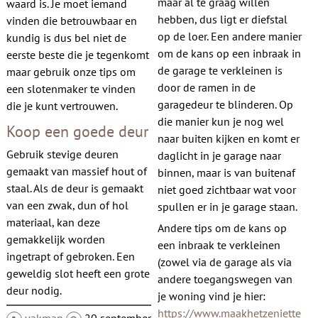
maar al te graag willen
waard is. Je moet iemand
hebben, dus ligt er diefstal
vinden die betrouwbaar en
op de loer. Een andere manier
kundig is dus bel niet de
om de kans op een inbraak in
eerste beste die je tegenkomt
de garage te verkleinen is
maar gebruik onze tips om
door de ramen in de
een ​​slotenmaker te vinden
garagedeur te blinderen. Op
die je kunt vertrouwen.
die manier kun je nog wel
Koop een goede deur
naar buiten kijken en komt er
Gebruik stevige deuren
daglicht in je garage naar
gemaakt van massief hout of
binnen, maar is van buitenaf
staal. Als de deur is gemaakt
niet goed zichtbaar wat voor
van een zwak, dun of hol
spullen er in je garage staan.
materiaal, kan deze
Andere tips om de kans op
gemakkelijk worden
een inbraak te verkleinen
ingetrapt of gebroken. Een
(zowel via de garage als via
geweldig slot heeft een grote
andere toegangswegen van
deur nodig.
je woning vind je hier:
https://www.maakhetzeniette
vakman
20 september