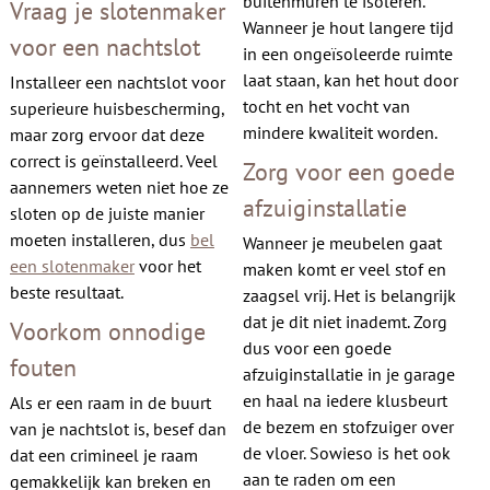
buitenmuren te isoleren.
Vraag je slotenmaker
Wanneer je hout langere tijd
voor een nachtslot
in een ongeïsoleerde ruimte
laat staan, kan het hout door
Installeer een nachtslot voor
tocht en het vocht van
superieure huisbescherming,
mindere kwaliteit worden.
maar zorg ervoor dat deze
correct is geïnstalleerd. Veel
Zorg voor een goede
aannemers weten niet hoe ze
afzuiginstallatie
sloten op de juiste manier
moeten installeren, dus
bel
Wanneer je meubelen gaat
een slotenmaker
voor het
maken komt er veel stof en
beste resultaat.
zaagsel vrij. Het is belangrijk
dat je dit niet inademt. Zorg
Voorkom onnodige
dus voor een goede
fouten
afzuiginstallatie in je garage
en haal na iedere klusbeurt
Als er een raam in de buurt
de bezem en stofzuiger over
van je nachtslot is, besef dan
de vloer. Sowieso is het ook
dat een crimineel je raam
aan te raden om een
gemakkelijk kan breken en