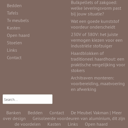
Bulkpellets of zakgoed:
Bedden
welke leveringsvorm past
Tafels
bij jouw situatie?
Tv meubels
Wat een goede kunststof
voordeur onderscheidt
Kasten
230V of 380V: het juiste
Open haard
vermogen kiezen voor een
Stoelen
industriële stofzuiger
Links
Haardblokken of
Contact
traditioneel haardhout: een
praktische vergelijking voor
stokers
Architraven monteren:
voorbereiding, maatvoering
en afwerking
Banken
Bedden
Contact
De Meubel Vakman | Meer
over design
Geïsoleerde voordeuren van aluminium, dit zijn
de voordelen
Kasten
Links
Open haard