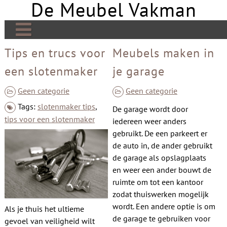
De Meubel Vakman
Skip
to
content
De Meubel Vakman | Meer over design
Tips en trucs voor
Meubels maken in
een slotenmaker
je garage
Banken
Bedden
Geen categorie
Geen categorie
Tags:
slotenmaker tips
,
De garage wordt door
Tafels
tips voor een slotenmaker
iedereen weer anders
Tv meubels
gebruikt. De een parkeert er
de auto in, de ander gebruikt
Kasten
de garage als opslagplaats
en weer een ander bouwt de
Open haard
ruimte om tot een kantoor
Stoelen
zodat thuiswerken mogelijk
wordt. Een andere optie is om
Als je thuis het ultieme
Links
de garage te gebruiken voor
gevoel van veiligheid wilt