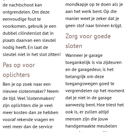
mondkapje op te doen als je
de nachtschoot kan
aan het werk bent. Op die
ontgrendelen. Om deze
manier weet je zeker dat je
eenvoudige fout te
geen stof naar binnen krijgt.
voorkomen, gebruik je een
dubbel cilinderslot dat in
Zorg voor goede
plaats daarvan een sleutel
sloten
nodig heeft. En laat de
sleutel niet in het slot zitten!
Wanneer je garage
toegankelijk is via zijdeuren
Pas op voor
en de garagedeur, is het
oplichters
belangrijk om deze
toegangswegen goed te
Ben je op zoek naar een
vergrendelen op het moment
nieuwe slotenmaker? Neem
dat je niet in de garage
de tijd. Veel ‘slotenmakers’
aanwezig bent. Hoe triest het
zijn oplichters die je veel
ook is, er zullen altijd
meer kosten dan ze hebben
mensen zijn die jouw
vooraf rekende vragen en
handgemaakte meubelen
veel meer dan de service