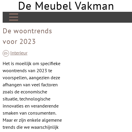
De Meubel Vakman
Skip
to
content
De Meubel Vakman | Meer over design
De woontrends
voor 2023
Banken
Bedden
Interieur
Het is moeilijk om specifieke
Tafels
woontrends van 2023 te
Tv meubels
voorspellen, aangezien deze
afhangen van veel factoren
Kasten
zoals de economische
situatie, technologische
Open haard
innovaties en veranderende
Stoelen
smaken van consumenten.
Maar er zijn enkele algemene
Links
trends die we waarschijnlijk