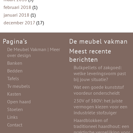
februari 2018
(1)
januari 2018
(1)
december 2017
(17)
Pagina’s
De meubel vakman
De Meubel Vakman | Meer
Meest recente
over design
berichten
Banken
Bulkpellets of zakgoed:
Bedden
welke leveringsvorm past
Tafels
bij jouw situatie?
Tv meubels
Wat een goede kunststof
voordeur onderscheidt
Kasten
230V of 380V: het juiste
Open haard
vermogen kiezen voor een
Stoelen
industriële stofzuiger
Links
Haardblokken of
Contact
traditioneel haardhout: een
praktische vergelijking voor