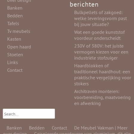
over design
berichten
Banken
Bulkpellets of zakgoed:
Bedden
welke leveringsvorm past
Tafels
bij jouw situatie?
Tv meubels
Wat een goede kunststof
voordeur onderscheidt
Kasten
230V of 380V: het juiste
Open haard
vermogen kiezen voor een
Stoelen
industriële stofzuiger
Links
Haardblokken of
Contact
traditioneel haardhout: een
praktische vergelijking voor
stokers
Architraven monteren:
voorbereiding, maatvoering
en afwerking
Banken
Bedden
Contact
De Meubel Vakman | Meer
over design
Geïsoleerde voordeuren van aluminium, dit zijn