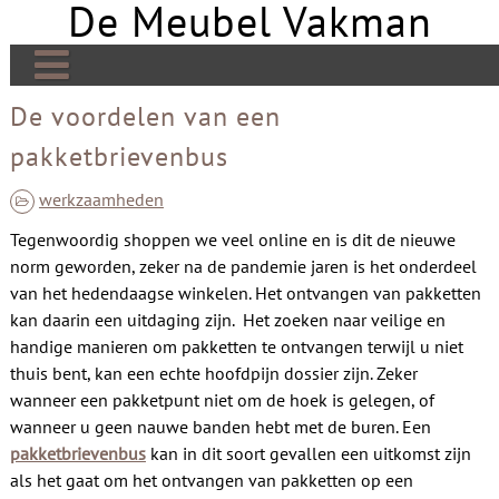
De Meubel Vakman
Skip
to
content
De Meubel Vakman | Meer over design
De voordelen van een
pakketbrievenbus
Banken
Bedden
werkzaamheden
Tegenwoordig shoppen we veel online en is dit de nieuwe
Tafels
norm geworden, zeker na de pandemie jaren is het onderdeel
Tv meubels
van het hedendaagse winkelen. Het ontvangen van pakketten
kan daarin een uitdaging zijn. Het zoeken naar veilige en
Kasten
handige manieren om pakketten te ontvangen terwijl u niet
thuis bent, kan een echte hoofdpijn dossier zijn. Zeker
Open haard
wanneer een pakketpunt niet om de hoek is gelegen, of
Stoelen
wanneer u geen nauwe banden hebt met de buren. Een
pakketbrievenbus
kan in dit soort gevallen een uitkomst zijn
Links
als het gaat om het ontvangen van pakketten op een