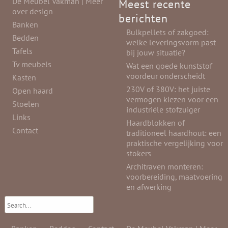
De Meubel Vakman | Meer
Meest recente
over design
berichten
Banken
Bulkpellets of zakgoed:
Bedden
welke leveringsvorm past
Tafels
bij jouw situatie?
Tv meubels
Wat een goede kunststof
voordeur onderscheidt
Kasten
230V of 380V: het juiste
Open haard
vermogen kiezen voor een
Stoelen
industriële stofzuiger
Links
Haardblokken of
Contact
traditioneel haardhout: een
praktische vergelijking voor
stokers
Architraven monteren:
voorbereiding, maatvoering
en afwerking