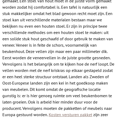
gemaakt. Een stoel van hout moet in de juiste vorm gemaakt
Contact
worden zodat hij comfortabel is. Een tafel is natuurlijk een
stuk makkelijker omdat het blad gewoon recht moet zijn. Een
stoel kan uit verschillende materialen bestaan maar we
bekijken nu even een houten stoel. Er zijn in principe twee
verschillende methodes om een houten stoel te maken: uit
een solide stuk hout geschaafd of door gebruik te maken van
veneer. Veneer is in feite de schors, voornamelijk van
beukenhout. Deze vellen zijn maar een paar millimeter dik.
Eerst worden de veneervellen in de juiste grootte gesneden.
Vervolgens is het belangrijk om te kijken hoe de nerf loopt. De
vellen worden met de nerf kriskras op elkaar gestapeld zodat
er een heel sterke structuur ontstaat. Landen als Zweden of
Oost-Europese landen zijn een kei in het goedkoop maken
van meubelen. Dit komt omdat de geografische locatie
gunstig is: er is hier genoeg ruimte om veel beukenbomen te
laten groeien. Ook is arbeid hier minder duur voor de
producent. Vervolgens moeten de pakketten of meubels naar
Europa gestuurd worden.
Kosten versturen pakket
zijn zeer