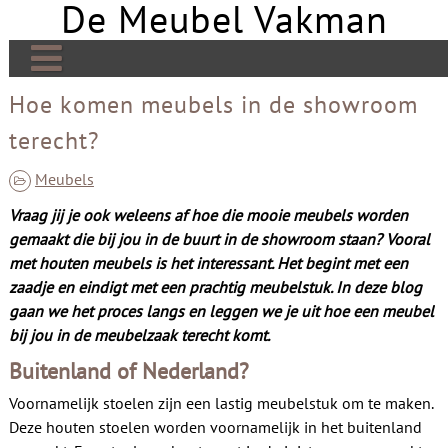
De Meubel Vakman
Skip
to
content
De Meubel Vakman | Meer over design
Hoe komen meubels in de showroom
terecht?
Banken
Bedden
Meubels
Vraag jij je ook weleens af hoe die mooie meubels worden
Tafels
gemaakt die bij jou in de buurt in de showroom staan? Vooral
Tv meubels
met houten meubels is het interessant. Het begint met een
zaadje en eindigt met een prachtig meubelstuk. In deze blog
Kasten
gaan we het proces langs en leggen we je uit hoe een meubel
bij jou in de meubelzaak terecht komt.
Open haard
Buitenland of Nederland?
Stoelen
Voornamelijk stoelen zijn een lastig meubelstuk om te maken.
Links
Deze houten stoelen worden voornamelijk in het buitenland