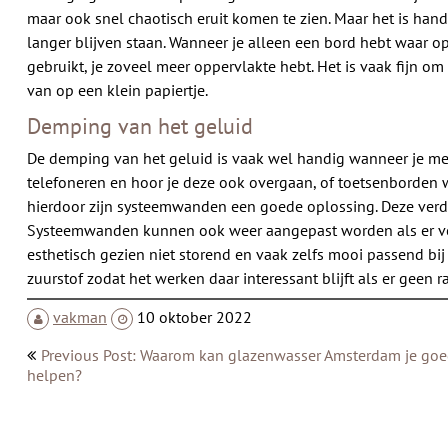
maar ook snel chaotisch eruit komen te zien. Maar het is ha
langer blijven staan. Wanneer je alleen een bord hebt waar 
gebruikt, je zoveel meer oppervlakte hebt. Het is vaak fijn om
van op een klein papiertje.
Demping van het geluid
De demping van het geluid is vaak wel handig wanneer je me
telefoneren en hoor je deze ook overgaan, of toetsenborden waa
hierdoor zijn systeemwanden een goede oplossing. Deze verdel
Systeemwanden kunnen ook weer aangepast worden als er voor
esthetisch gezien niet storend en vaak zelfs mooi passend bi
zuurstof zodat het werken daar interessant blijft als er geen r
vakman
10 oktober 2022
Bericht
Previous Post: Waarom kan glazenwasser Amsterdam je go
navigatie
helpen?