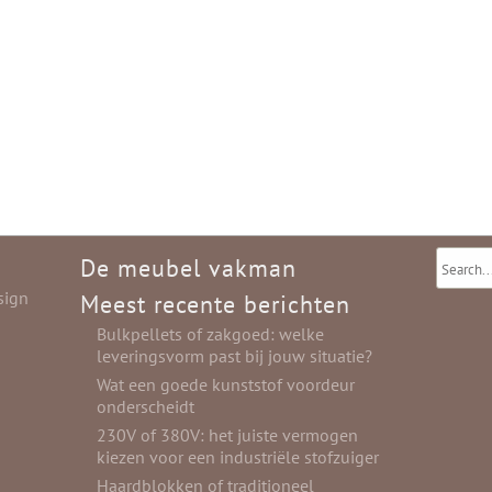
De meubel vakman
sign
Meest recente berichten
Bulkpellets of zakgoed: welke
leveringsvorm past bij jouw situatie?
Wat een goede kunststof voordeur
onderscheidt
230V of 380V: het juiste vermogen
kiezen voor een industriële stofzuiger
Haardblokken of traditioneel