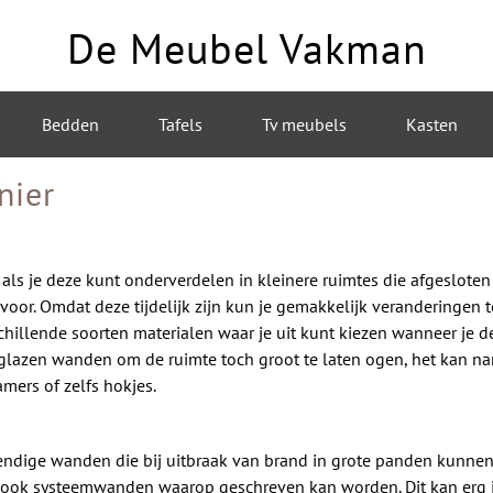
De Meubel Vakman
Bedden
Tafels
Tv meubels
Kasten
nier
n als je deze kunt onderverdelen in kleinere ruimtes die afgeslot
voor. Omdat deze tijdelijk zijn kun je gemakkelijk veranderingen
schillende soorten materialen waar je uit kunt kiezen wanneer je d
glazen wanden om de ruimte toch groot te laten ogen, het kan na
ers of zelfs hokjes.
endige wanden die bij uitbraak van brand in grote panden kunne
er ook systeemwanden waarop geschreven kan worden. Dit kan erg in