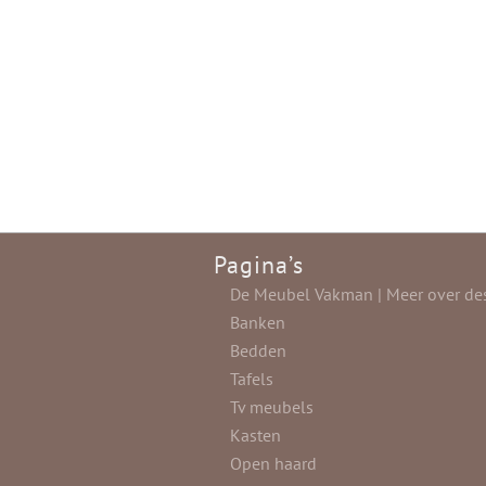
Pagina’s
De Meubel Vakman | Meer over de
Banken
Bedden
Tafels
Tv meubels
Kasten
Open haard