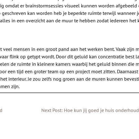
ndig omdat er brainstormsessies visueel kunnen worden afgebeel
op geschreven kan worden heb je beperkte ruimte terwijl wanneer 
 alles in een overzicht aan de muur te hebben zodat iedereen het k
t veel mensen in een groot pand aan het werken bent. Vaak zijn 
r flink op getypt wordt. Door dit geluid kan concentratie best las
en de ruimte in kleinere kamers waarbij het geluid binnen die mu
 een tijd een groter team op een project moet zitten. Daarnaast
j het interieur. Je zou zelfs nog groen aan de muren kunnen beves
amen zijn.
ed
Next Post: Hoe kun jij goed je huis onderhou