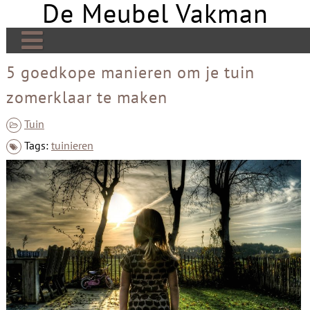
De Meubel Vakman
Skip
to
content
De Meubel Vakman | Meer over design
5 goedkope manieren om je tuin
zomerklaar te maken
Banken
Bedden
Tuin
Tags:
tuinieren
Tafels
Tv meubels
Kasten
Open haard
Stoelen
Links