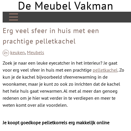
De Meubel Vakman
Skip
to
content
De Meubel Vakman | Meer over design
Erg veel sfeer in huis met een
prachtige pelletkachel
Banken
Bedden
keuken
,
Meubels
Zoek je naar een leuke eyecatcher in het interieur? Je gaat
Tafels
voor erg veel sfeer in huis met een prachtige
pelletkachel
. Zo
Tv meubels
kun je de kachel bijvoorbeeld sfeerverwarming in de
woonkamer, maar je kunt zo ook zo inrichten dat de kachel
Kasten
het hele huis gaat verwarmen. Al met al meer dan genoeg
redenen om je hier wat verder in te verdiepen en meer te
Open haard
weten komt over alle voordelen.
Stoelen
Links
Je koopt goedkope pelletkorrels erg makkelijk online