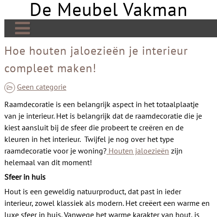
De Meubel Vakman
Skip
to
content
De Meubel Vakman | Meer over design
Hoe houten jaloezieën je interieur
compleet maken!
Banken
Bedden
Geen categorie
Raamdecoratie is een belangrijk aspect in het totaalplaatje
Tafels
van je interieur.
Het is belangrijk dat de raamdecoratie die je
Tv meubels
kiest aansluit bij de sfeer die probeert te creëren en de
kleuren in het interieur. Twijfel je nog over het type
Kasten
raamdecoratie voor je woning?
Houten jaloezieën
zijn
helemaal van dit moment!
Open haard
Sfeer in huis
Stoelen
Hout is een geweldig natuurproduct, dat past in ieder
Links
interieur, zowel klassiek als modern. Het creëert een warme en
luxe sfeer in huis. Vanwege het warme karakter van hout, is