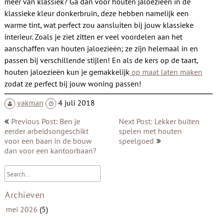
meer van klassiek? Ga dan voor houten jaloezieën in de
klassieke kleur donkerbruin, deze hebben namelijk een
warme tint, wat perfect zou aansluiten bij jouw klassieke
interieur.
Zoals je ziet zitten er veel voordelen aan het
aanschaffen van houten jaloezieën; ze zijn helemaal in en
passen bij verschillende stijlen! En als de kers op de taart,
houten jaloezieën kun je gemakkelijk
op maat laten maken
zodat ze perfect bij jouw woning passen!
vakman
4 juli 2018
Bericht
Previous Post: Ben je
Next Post: Lekker buiten
navigatie
eerder arbeidsongeschikt
spelen met houten
voor een baan in de bouw
speelgoed
dan voor een kantoorbaan?
Archieven
mei 2026
(5)