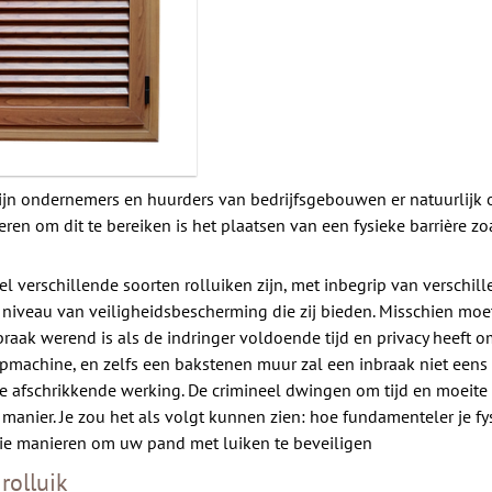
, zijn ondernemers en huurders van bedrijfsgebouwen er natuurlij
ren om dit te bereiken is het plaatsen van een fysieke barrière zo
 verschillende soorten rolluiken zijn, met inbegrip van verschil
ne niveau van veiligheidsbescherming die zij bieden. Misschien m
braak werend is als de indringer voldoende tijd en privacy heeft 
jpmachine, en zelfs een bakstenen muur zal een inbraak niet eens
re afschrikkende werking. De crimineel dwingen om tijd en moeite 
manier. Je zou het als volgt kunnen zien: hoe fundamenteler je fys
drie manieren om uw pand met luiken te beveiligen
rolluik