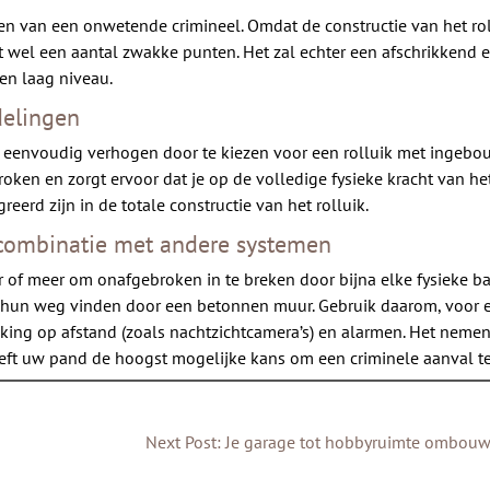
len van een onwetende crimineel. Omdat de constructie van het rol
het wel een aantal zwakke punten. Het zal echter een afschrikkend 
een laag niveau.
delingen
ik eenvoudig verhogen door te kiezen voor een rolluik met ingebo
n en zorgt ervoor dat je op de volledige fysieke kracht van het 
eerd zijn in de totale constructie van het rolluik.
n combinatie met andere systemen
ur of meer om onafgebroken in te breken door bijna elke fysieke b
fs hun weg vinden door een betonnen muur. Gebruik daarom, voor
aking op afstand (zoals nachtzichtcamera’s) en alarmen. Het neme
eft uw pand de hoogst mogelijke kans om een criminele aanval te
Next Post: Je garage tot hobbyruimte ombou