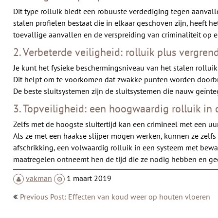
Dit type rolluik biedt een robuuste verdediging tegen aanval
stalen profielen bestaat die in elkaar geschoven zijn, heeft 
toevallige aanvallen en de verspreiding van criminaliteit op 
2. Verbeterde veiligheid: rolluik plus vergren
Je kunt het fysieke beschermingsniveau van het stalen rollu
Dit helpt om te voorkomen dat zwakke punten worden doorbroke
De beste sluitsystemen zijn de sluitsystemen die nauw geïntegr
3. Topveiligheid: een hoogwaardig rolluik i
Zelfs met de hoogste sluitertijd kan een crimineel met een u
Als ze met een haakse slijper mogen werken, kunnen ze zel
afschrikking, een volwaardig rolluik in een systeem met bew
maatregelen ontneemt hen de tijd die ze nodig hebben en ge
vakman
1 maart 2019
Bericht
Previous Post: Effecten van koud weer op houten vloeren
navigatie