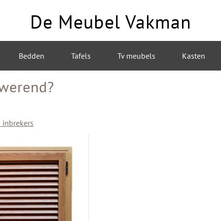
De Meubel Vakman
Bedden
Tafels
Tv meubels
Kasten
k werend?
 inbrekers