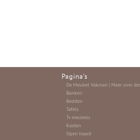
Pagina’s
De Meubel Vakman | Meer over de
Banken
Bedden
Tafels
Tv meubels
Kasten
Open haard