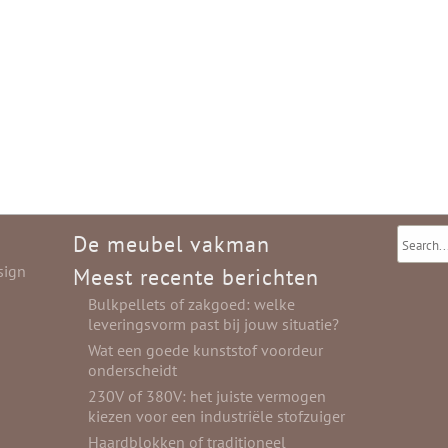
De meubel vakman
sign
Meest recente berichten
Bulkpellets of zakgoed: welke
leveringsvorm past bij jouw situatie?
Wat een goede kunststof voordeur
onderscheidt
230V of 380V: het juiste vermogen
kiezen voor een industriële stofzuiger
Haardblokken of traditioneel