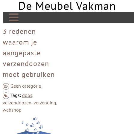
De Meubel Vakman
Skip
to
content
De Meubel Vakman | Meer over design
3 redenen
waarom je
Banken
aangepaste
Bedden
verzenddozen
Tafels
moet gebruiken
Tv meubels
Geen categorie
Kasten
Tags:
doos
,
Open haard
verzenddozen
,
verzending
,
webshop
Stoelen
Links