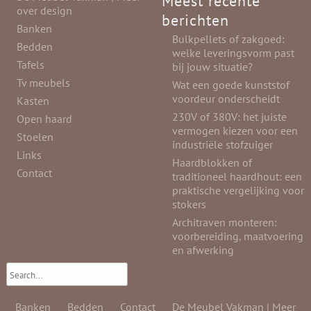
Meest recente
over design
berichten
Banken
Bulkpellets of zakgoed:
Bedden
welke leveringsvorm past
Tafels
bij jouw situatie?
Tv meubels
Wat een goede kunststof
voordeur onderscheidt
Kasten
230V of 380V: het juiste
Open haard
vermogen kiezen voor een
Stoelen
industriële stofzuiger
Links
Haardblokken of
Contact
traditioneel haardhout: een
praktische vergelijking voor
stokers
Architraven monteren:
voorbereiding, maatvoering
en afwerking
Banken
Bedden
Contact
De Meubel Vakman | Meer