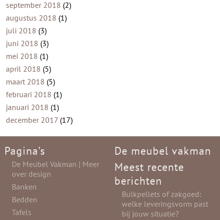
september 2018
(2)
augustus 2018
(1)
juli 2018
(3)
juni 2018
(3)
mei 2018
(1)
april 2018
(5)
maart 2018
(5)
februari 2018
(1)
januari 2018
(1)
december 2017
(17)
Pagina’s
De meubel vakman
De Meubel Vakman | Meer
Meest recente
over design
berichten
Banken
Bulkpellets of zakgoed:
Bedden
welke leveringsvorm past
Tafels
bij jouw situatie?