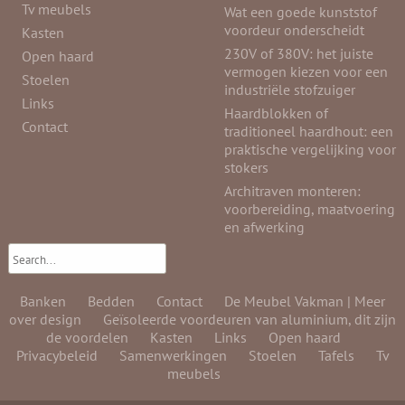
Tv meubels
Wat een goede kunststof
voordeur onderscheidt
Kasten
230V of 380V: het juiste
Open haard
vermogen kiezen voor een
Stoelen
industriële stofzuiger
Links
Haardblokken of
Contact
traditioneel haardhout: een
praktische vergelijking voor
stokers
Architraven monteren:
voorbereiding, maatvoering
en afwerking
Banken
Bedden
Contact
De Meubel Vakman | Meer
over design
Geïsoleerde voordeuren van aluminium, dit zijn
de voordelen
Kasten
Links
Open haard
Privacybeleid
Samenwerkingen
Stoelen
Tafels
Tv
meubels