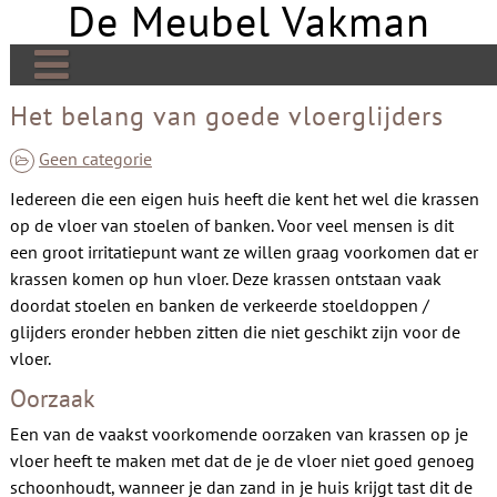
De Meubel Vakman
Skip
to
content
De Meubel Vakman | Meer over design
Het belang van goede vloerglijders
Banken
Geen categorie
Bedden
Iedereen die een eigen huis heeft die kent het wel die krassen
op de vloer van stoelen of banken. Voor veel mensen is dit
Tafels
een groot irritatiepunt want ze willen graag voorkomen dat er
krassen komen op hun vloer. Deze krassen ontstaan vaak
Tv meubels
doordat stoelen en banken de verkeerde stoeldoppen /
Kasten
glijders eronder hebben zitten die niet geschikt zijn voor de
vloer.
Open haard
Oorzaak
Stoelen
Een van de vaakst voorkomende oorzaken van krassen op je
vloer heeft te maken met dat de je de vloer niet goed genoeg
Links
schoonhoudt, wanneer je dan zand in je huis krijgt tast dit de