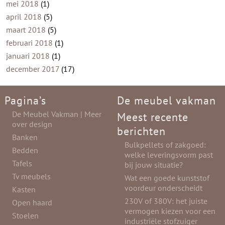
mei 2018
(1)
april 2018
(5)
maart 2018
(5)
februari 2018
(1)
januari 2018
(1)
december 2017
(17)
Pagina’s
De meubel vakman
De Meubel Vakman | Meer
Meest recente
over design
berichten
Banken
Bulkpellets of zakgoed:
Bedden
welke leveringsvorm past
Tafels
bij jouw situatie?
Tv meubels
Wat een goede kunststof
voordeur onderscheidt
Kasten
230V of 380V: het juiste
Open haard
vermogen kiezen voor een
Stoelen
industriële stofzuiger