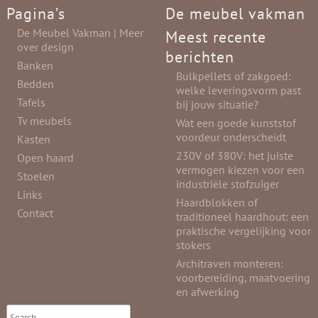
Pagina’s
De meubel vakman
De Meubel Vakman | Meer
Meest recente
over design
berichten
Banken
Bulkpellets of zakgoed:
Bedden
welke leveringsvorm past
Tafels
bij jouw situatie?
Tv meubels
Wat een goede kunststof
voordeur onderscheidt
Kasten
230V of 380V: het juiste
Open haard
vermogen kiezen voor een
Stoelen
industriële stofzuiger
Links
Haardblokken of
Contact
traditioneel haardhout: een
praktische vergelijking voor
stokers
Architraven monteren:
voorbereiding, maatvoering
en afwerking