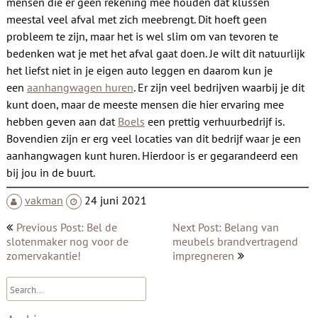
mensen die er geen rekening mee houden dat klussen
meestal veel afval met zich meebrengt. Dit hoeft geen
probleem te zijn, maar het is wel slim om van tevoren te
bedenken wat je met het afval gaat doen. Je wilt dit natuurlijk
het liefst niet in je eigen auto leggen en daarom kun je
een
aanhangwagen huren
. Er zijn veel bedrijven waarbij je dit
kunt doen, maar de meeste mensen die hier ervaring mee
hebben geven aan dat
Boels
een prettig verhuurbedrijf is.
Bovendien zijn er erg veel locaties van dit bedrijf waar je een
aanhangwagen kunt huren. Hierdoor is er gegarandeerd een
bij jou in de buurt.
vakman
24 juni 2021
Bericht
Previous Post: Bel de
Next Post: Belang van
navigatie
slotenmaker nog voor de
meubels brandvertragend
zomervakantie!
impregneren